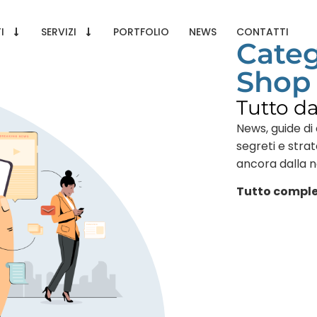
I
SERVIZI
PORTFOLIO
NEWS
CONTATTI
Categ
Shop
Tutto d
News, guide di 
segreti e stra
ancora dalla 
Tutto comple