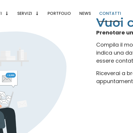
I
SERVIZI
PORTFOLIO
NEWS
CONTATTI
Vuoi c
Prenotare un
Compila il mod
indica una dat
essere contat
Riceverai a b
appuntamento 