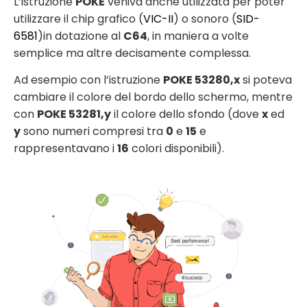
L’istruzione
POKE
veniva anche utilizzata per poter
utilizzare il chip grafico (
VIC-II
) o sonoro (
SID-
6581
)in dotazione al
C64
, in maniera a volte
semplice ma altre decisamente complessa.
Ad esempio con l’istruzione
POKE 53280,x
si poteva
cambiare il colore del bordo dello schermo, mentre
con
POKE 53281,y
il colore dello sfondo (dove
x
ed
y
sono numeri compresi tra
0
e
15
e
rappresentavano i
16
colori disponibili).