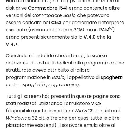
Non tutti sanno che, nel floppy disk in dotazione al
disk drive
Commodore 1541
erano contenute altre
versioni del
Commodore Basic
che potevano
essere caricate nel
C64
per aggiornare l’interprete
W
esistente (ovviamente non in
ROM
ma in
RAM
):
erano presenti sicuramente sia la
V.4.0
che la
V.4.+
.
Concludo ricordando che, ai tempi, la scarsa
dotazione di costrutti dedicati alla programmazione
strutturata aveva attribuito all’allora
programmazione in
Basic
, l’appellativo di
spaghetti
code
o
spaghetti programming.
Tutti gli screenshot presenti in queste pagine sono
stati realizzati utilizzando l’emulatore
VICE
(disponibile anche in versione
WinVICE
per sistemi
Windows
a 32 bit, oltre che per quasi tutte le altre
piattaforme esistenti): il software emula oltre al