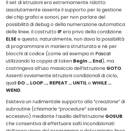
Il set di istruzioni era estremamente ridotto:
assolutamente assente il supporto per la gestione
dei chip grafici e sonori, per non parlare del
possibilità di debug o della numerazione automatica
delle linee. Il costrutto
IF
era privo della condizione
ELSE
e questo, naturalmente, non dava la possibilità
di programmare in maniera strutturata e nè per
blocchi di codice (come ad esempio in
Pascal
utilizzando la coppia di token
Begin … End
), ma
costringeva all’uso massiccio dell’istruzione
GOTO
.
Assenti ovviamente istruzioni condizionali di ciclo,
quali
DO … LOOP …
,
REPEAT … UNTIL
o
WHILE …
WEND
.
Esisteva un rudimentale supporto alla “
creazione
” di
subroutine (chiamarle “
procedure
” sarebbe
eccessivo) mediante l’ausilio dell’istruzione
GOSUB
che consentiva di effettuare salti incondizionati
dell’esecuzione del programma a determinate linee