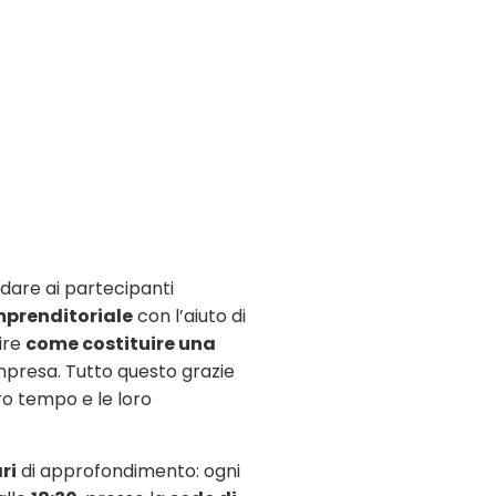
i dare ai partecipanti
imprenditoriale
con l’aiuto di
pire
come costituire una
mpresa. Tutto questo grazie
ro tempo e le loro
ri
di approfondimento: ogni