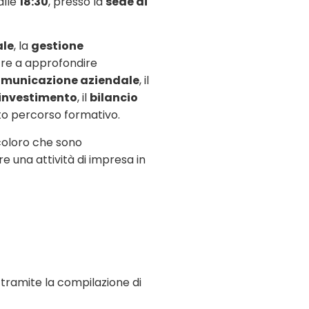
alle
18:30
, presso la
sede di
ale
, la
gestione
tre a approfondire
municazione aziendale
, il
’investimento
, il
bilancio
to percorso formativo.
 coloro che sono
re una attività di impresa in
 tramite la compilazione di