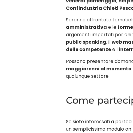
venerdì pomeriggio
,
nel p
Confindustria Chieti Pesc
Saranno affrontate tematich
amministrativa
e le
forme
argomenti importati per chi v
public speaking
, il
web mar
delle competenze
e l’
inter
Possono presentare domanda
maggiorenni al momento de
qualunque settore.
Come parteci
Se siete interessati a partec
un semplicissimo modulo on l