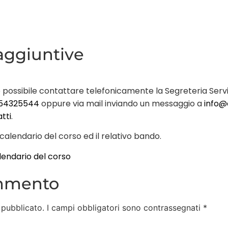
aggiuntive
 possibile contattare telefonicamente la Segreteria Serviz
54325544
oppure via mail inviando un messaggio a
info@
tti
.
 calendario del corso ed il relativo bando.
lendario del corso
ommento
 pubblicato.
I campi obbligatori sono contrassegnati
*