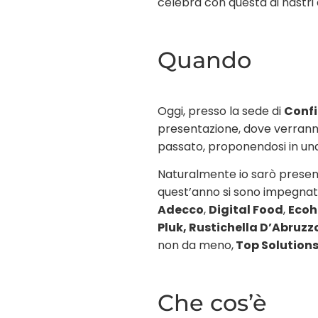
celebra con questa ai nastri 
Quando
Oggi, presso la sede di
Confi
presentazione, dove verranno 
passato, proponendosi in una
Naturalmente io sarò presen
quest’anno si sono impegnati
Adecco
,
Digital Food
,
Ecoh
Pluk, Rustichella D’Abruzz
non da meno,
Top Solution
Che cos’è