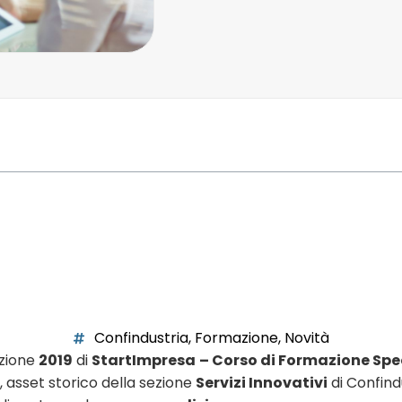
Confindustria
,
Formazione
,
Novità
izione
2019
di
StartImpresa
– Corso di Formazione Spec
, asset storico della sezione
Servizi Innovativi
di Confind