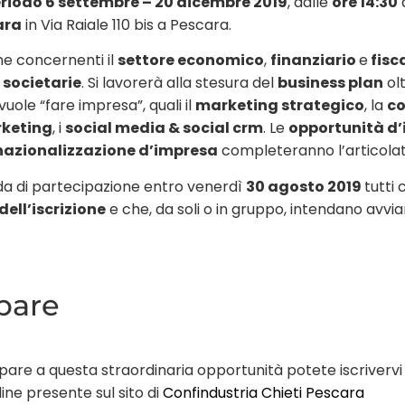
eriodo 6 settembre – 20 dicembre 2019
, dalle
ore 14:30
ara
in Via Raiale 110 bis a Pescara.
e concernenti il
settore economico
,
finanziario
e
fisc
 societarie
. Si lavorerà alla stesura del
business plan
ol
uole “fare impresa”, quali il
marketing strategico
, la
co
keting
, i
social media & social crm
. Le
opportunità d
nazionalizzazione d’impresa
completeranno l’articola
 di partecipazione entro venerdì
30 agosto 2019
tutti
ll’iscrizione
e che, da soli o in gruppo, intendano avvia
pare
ipare a questa straordinaria opportunità potete iscrivervi
ine presente sul sito di
Confindustria Chieti Pescara