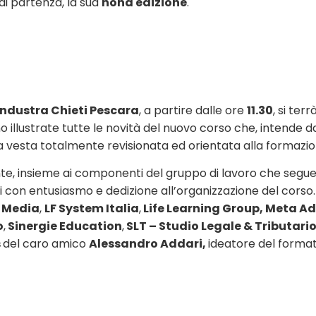
di partenza, la sua
nona edizione
.
ndustra Chieti Pescara
, a partire dalle ore
11.30
, si ter
illustrate tutte le novità del nuovo corso che, intende da
 vesta totalmente revisionata ed orientata alla formazio
te, insieme ai componenti del gruppo di lavoro che segue
 con entusiasmo e dedizione all’organizzazione del corso. 
 Media
,
LF System Italia
,
Life Learning Group, Meta A
o
,
Sinergie Education
,
SLT – Studio Legale & Tributario
s
del caro amico
Alessandro Addari,
ideatore del forma